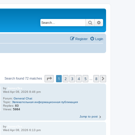
Search
Advanced search
Register
Login
Page
1
of
8
1
2
3
4
5
8
Next
Search found 72 matches
…
by
JamesTex
Wed Apr 08, 2026 8:46 pm
Forum:
General Chat
Topic:
Увлекательная информационная публикация
Replies:
83
Views:
5984
Jump to post
by
JamesTex
Wed Apr 08, 2026 6:13 pm