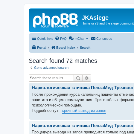
JKAsiege
Home or rS and the siege communit
Quick links
FAQ
mChat
Contact us
Portal
Board index
Search
Search found 72 matches
Go to advanced search
Search
Advanced search
Наркологическая клиника ПензаМед Трезвост
После прохождения курса капельниц пациенты отмечаю
аппетита и общего самочувствия. При тяжёлых формах
психологической помощью.
Подробнее тут -
срочный вывод из запоя
Наркологическая клиника ПензаМед Трезвост
Процедура вывода из запоя проводится только под ме