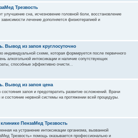
нзаМед Трезвость
т улучшение сна, исчезновение головной боли, восстановление
 зависимости лечение дополняется физиотерапией и
ь. Вывод из запоя круглосуточно
по индивидуальной схеме, которая формируется после первичного
вень алкогольной интоксикации и наличие сопутствующих
раты, способные эффективно очисти...
ь. Вывод из запоя цена
з состояния запоя и предотвратить развитие осложнений. Врачи
и и состояние нервной системы на протяжении всей процедуры.
 клинике ПензаМед Трезвость
енная на устранение интоксикации организма, вызванной
заМед Трезвость» помощь оказывается профессионально и