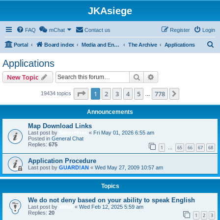
JKAsiege
FAQ
mChat
Contact us
Register
Login
S
Portal
Board index
Media and Entertainment
The Archive
Applications
e
Applications
a
Search
Advanced search
New Topic
r
c
Page
1
of
778
1
2
3
4
5
778
Next
19434 topics
…
h
Announcements
Map Download Links
Last post by
Samuelnes
«
Fri May 01, 2026 6:55 am
Posted in
General Chat
Replies:
675
1
65
66
67
68
…
Application Procedure
Last post by
GUARD!AN
«
Wed May 27, 2009 10:57 am
Topics
We do not deny based on your ability to speak English
Last post by
xilnar
«
Wed Feb 12, 2025 5:59 am
Replies:
20
1
2
3