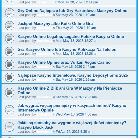
Last post by
JergAmolf
«
Mon Jul 20, 2026 12:14 pm
Gry Online Najlepsze lub Gry Hazardowe Maszyny Online
Last post by
Inellthula
«
Sat May 23, 2026 1:19 am
Jackpot Maszyny albo Kulki Online Gra
Last post by
Inellthula
«
Thu May 21, 2026 1:19 am
Kasyno Online Legalne, Legalne Polskie Kasyna Online
Last post by
Inellthula
«
Mon May 18, 2026 12:27 am
Gra Kasyno Online lub Kasyno Aplikacja Na Telefon
Last post by
Inellthula
«
Mon May 18, 2026 12:26 am
Kasyno Online Opinie oraz Vulkan Vegas Casino
Last post by
Inellthula
«
Sat May 16, 2026 2:44 pm
Najlepsze Kasyno Internetowe, Kasyno Depozyt Sms 2026
Last post by
Inellthula
«
Sat May 16, 2026 1:26 pm
Kasyno Online Z Blik ani Gra W Maszyny Na Pieniądze
Online
Last post by
Inellthula
«
Sat May 16, 2026 12:23 am
Jak wygrać więcej pieniędzy w kasynach online? Kasyno
Internetowe Opinie
Last post by
Inellthula
«
Wed May 13, 2026 4:56 am
Jakie są sposoby na wygranie większej ilości pieniędzy?
Kasyno Black Jack
Last post by
Inellthula
«
Fri Apr 24, 2026 5:38 pm