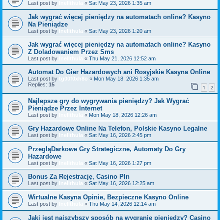
Last post by
Inellthula
«
Sat May 23, 2026 1:35 am
Jak wygrać więcej pieniędzy na automatach online? Kasyno
Na Pieniądze
Last post by
Inellthula
«
Sat May 23, 2026 1:20 am
Jak wygrać więcej pieniędzy na automatach online? Kasyno
Z Doladowaniem Przez Sms
Last post by
Inellthula
«
Thu May 21, 2026 12:52 am
Automat Do Gier Hazardowych ani Rosyjskie Kasyna Online
Last post by
tg00f0xh8o
«
Mon May 18, 2026 1:35 am
Replies:
15
1
2
Najlepsze gry do wygrywania pieniędzy? Jak Wygrać
Pieniądze Przez Internet
Last post by
Inellthula
«
Mon May 18, 2026 12:26 am
Gry Hazardowe Online Na Telefon, Polskie Kasyno Legalne
Last post by
Inellthula
«
Sat May 16, 2026 2:45 pm
PrzegląDarkowe Gry Strategiczne, Automaty Do Gry
Hazardowe
Last post by
Inellthula
«
Sat May 16, 2026 1:27 pm
Bonus Za Rejestrację, Casino Pln
Last post by
Inellthula
«
Sat May 16, 2026 12:25 am
Wirtualne Kasyna Opinie, Bezpieczne Kasyno Online
Last post by
Inellthula
«
Thu May 14, 2026 12:14 am
Jaki jest najszybszy sposób na wygranie pieniędzy? Casino