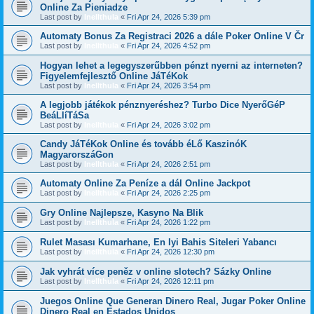
Online Za Pieniadze
Last post by
Inellthula
«
Fri Apr 24, 2026 5:39 pm
Automaty Bonus Za Registraci 2026 a dále Poker Online V Čr
Last post by
Inellthula
«
Fri Apr 24, 2026 4:52 pm
Hogyan lehet a legegyszerűbben pénzt nyerni az interneten?
Figyelemfejlesztő Online JáTéKok
Last post by
Inellthula
«
Fri Apr 24, 2026 3:54 pm
A legjobb játékok pénznyeréshez? Turbo Dice NyerőGéP
BeáLlíTáSa
Last post by
Inellthula
«
Fri Apr 24, 2026 3:02 pm
Candy JáTéKok Online és tovább éLő KaszinóK
MagyarorszáGon
Last post by
Inellthula
«
Fri Apr 24, 2026 2:51 pm
Automaty Online Za Peníze a dál Online Jackpot
Last post by
Inellthula
«
Fri Apr 24, 2026 2:25 pm
Gry Online Najlepsze, Kasyno Na Blik
Last post by
Inellthula
«
Fri Apr 24, 2026 1:22 pm
Rulet Masası Kumarhane, En Iyi Bahis Siteleri Yabancı
Last post by
Inellthula
«
Fri Apr 24, 2026 12:30 pm
Jak vyhrát více peněz v online slotech? Sázky Online
Last post by
Inellthula
«
Fri Apr 24, 2026 12:11 pm
Juegos Online Que Generan Dinero Real, Jugar Poker Online
Dinero Real en Estados Unidos