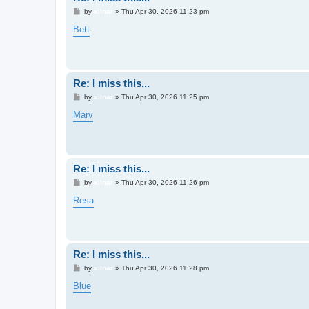
P
by
xilnar
»
Thu Apr 30, 2026 11:23 pm
o
s
Bett
t
Re: I miss this...
P
by
xilnar
»
Thu Apr 30, 2026 11:25 pm
o
s
Marv
t
Re: I miss this...
P
by
xilnar
»
Thu Apr 30, 2026 11:26 pm
o
s
Resa
t
Re: I miss this...
P
by
xilnar
»
Thu Apr 30, 2026 11:28 pm
o
s
Blue
t