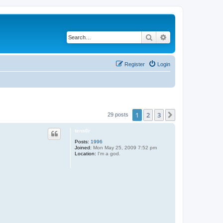
Search
Advanced search
Register
Login
1
2
3
Next
29 posts
tens0r
Posts:
1996
Joined:
Mon May 25, 2009 7:52 pm
Location:
I'm a god.