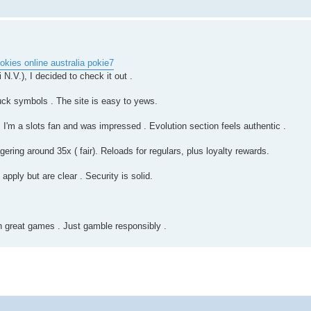
okies online australia pokie7
N.V.), I decided to check it out .
luck symbols . The site is easy to yews.
'm a slots fan and was impressed . Evolution section feels authentic .
ing around 35x ( fair). Reloads for regulars, plus loyalty rewards.
pply but are clear . Security is solid.
.
th great games . Just gamble responsibly .