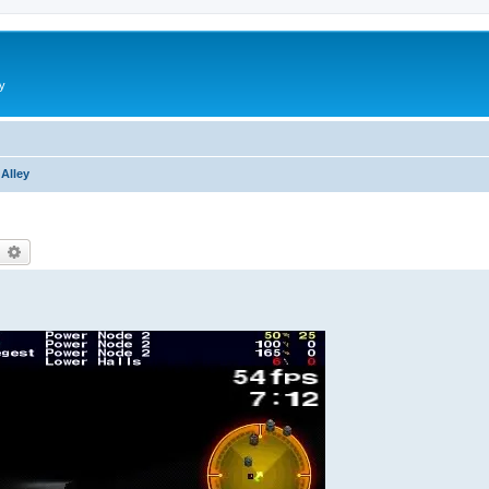
y
 Alley
earch
Advanced search