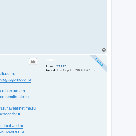
T
o
p
xilnar
Posts:
221995
Joined:
Thu Sep 19, 2024 1:47 am
allduct.ru
.ru
gaugemodel.ru
.ru
habituate.ru
nce.ru
haltstate.ru
n.ru
haveafinetime.ru
nesecedar.ru
mthinhand.ru
u
kinozones.ru