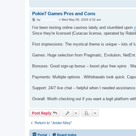
Pokie7 Games Pros and Cons
P
by
Stephenhal
»
Wed May 06, 2026 4:32 am
o
s
I've been testing online casinos lately and stumbled upon
p
t
Since they're licensed (Curacao license, operated by Rabidi 
First impressions: The mystical theme is unique – lots of 
Games: Huge selection from Pragmatic, Evolution, NetEnt. I
Bonuses: Good sign-up bonus – boost plus free spins . Wager
Payments: Multiple options . Withdrawals took quick. Caps a
Support: 24/7 live chat – helpful when I needed assistance
Overall: Worth checking out if you want a legit platform wi
Post Reply
Return to “Jester Alley”
Portal
Board index