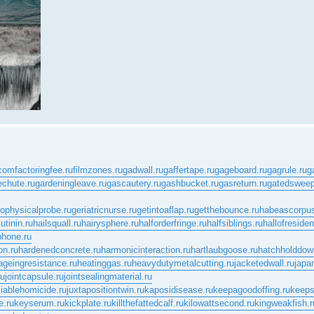
.com
factoringfee.ru
filmzones.ru
gadwall.ru
gaffertape.ru
gageboard.ru
gagrule.ru
g
echute.ru
gardeningleave.ru
gascautery.ru
gashbucket.ru
gasreturn.ru
gatedsweep
ophysicalprobe.ru
geriatricnurse.ru
getintoaflap.ru
getthebounce.ru
habeascorpus
tinin.ru
hailsquall.ru
hairysphere.ru
halforderfringe.ru
halfsiblings.ru
hallofreside
phone.ru
on.ru
hardenedconcrete.ru
harmonicinteraction.ru
hartlaubgoose.ru
hatchholddow
ageingresistance.ru
heatinggas.ru
heavydutymetalcutting.ru
jacketedwall.ru
japa
ru
jointcapsule.ru
jointsealingmaterial.ru
ciablehomicide.ru
juxtapositiontwin.ru
kaposidisease.ru
keepagoodoffing.ru
keeps
.ru
keyserum.ru
kickplate.ru
killthefattedcalf.ru
kilowattsecond.ru
kingweakfish.r