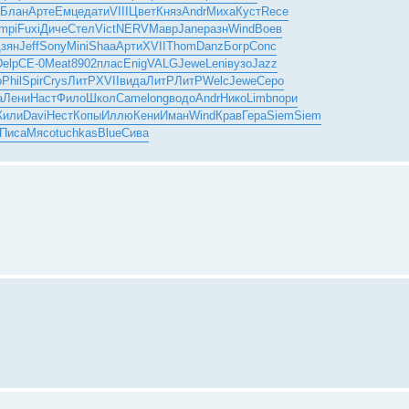
Блан
Арте
Емце
дати
VIII
Цвет
Княз
Andr
Миха
Куст
Rece
mpi
Fuxi
Диче
Стел
Vict
NERV
Мавр
Jane
разн
Wind
Воев
зян
Jeff
Sony
Mini
Shaa
Арти
XVII
Thom
Danz
Богр
Conc
Delp
СЕ-0
Meat
8902
плас
Enig
VALG
Jewe
Leni
вузо
Jazz
o
Phil
Spir
Crys
ЛитР
XVII
вида
ЛитР
ЛитР
Welc
Jewe
Серо
а
Лени
Наст
Фило
Школ
Came
long
водо
Andr
Нико
Limb
пори
или
Davi
Нест
Копы
Иллю
Кени
Иман
Wind
Крав
Гера
Siem
Siem
Писа
Мясо
tuchkas
Blue
Сива