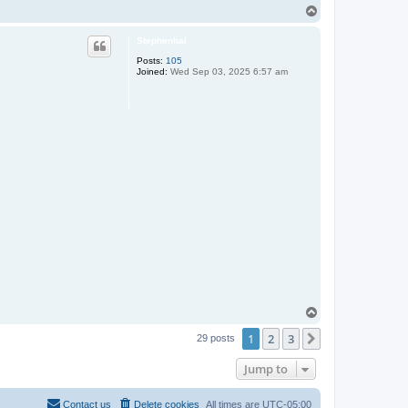
T
o
p
Stephenhal
Posts:
105
Joined:
Wed Sep 03, 2025 6:57 am
T
o
1
2
3
p
Next
29 posts
Jump to
Contact us
Delete cookies
All times are
UTC-05:00