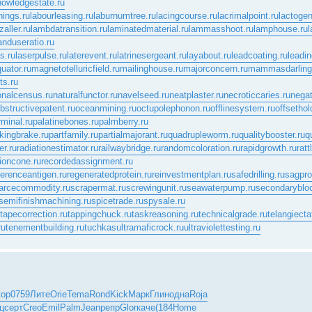
nowledgestate.ru
nings.ru
labourleasing.ru
laburnumtree.ru
lacingcourse.ru
lacrimalpoint.ru
lactogen
zaller.ru
lambdatransition.ru
laminatedmaterial.ru
lammasshoot.ru
lamphouse.ru
l
anduseratio.ru
s.ru
laserpulse.ru
laterevent.ru
latrinesergeant.ru
layabout.ru
leadcoating.ru
leadin
uator.ru
magnetotelluricfield.ru
mailinghouse.ru
majorconcern.ru
mammasdarling
ts.ru
onalcensus.ru
naturalfunctor.ru
navelseed.ru
neatplaster.ru
necroticcaries.ru
negat
bstructivepatent.ru
oceanmining.ru
octupolephonon.ru
offlinesystem.ru
offsethol
rminal.ru
palatinebones.ru
palmberry.ru
kingbrake.ru
partfamily.ru
partialmajorant.ru
quadrupleworm.ru
qualitybooster.ru
q
er.ru
radiationestimator.ru
railwaybridge.ru
randomcoloration.ru
rapidgrowth.ru
rat
ioncone.ru
recordedassignment.ru
ferenceantigen.ru
regeneratedprotein.ru
reinvestmentplan.ru
safedrilling.ru
sagprof
arcecommodity.ru
scrapermat.ru
screwingunit.ru
seawaterpump.ru
secondaryblo
semifinishmachining.ru
spicetrade.ru
spysale.ru
tapecorrection.ru
tappingchuck.ru
taskreasoning.ru
technicalgrade.ru
telangiecta
ru
tenementbuilding.ru
tuchkas
ultramaficrock.ru
ultraviolettesting.ru
top
0759
Лите
Orie
Tema
Rond
Kick
Марк
Глин
одна
Roja
ц
серт
Creo
Emil
Palm
Jean
репр
Glor
каче
(184
Home