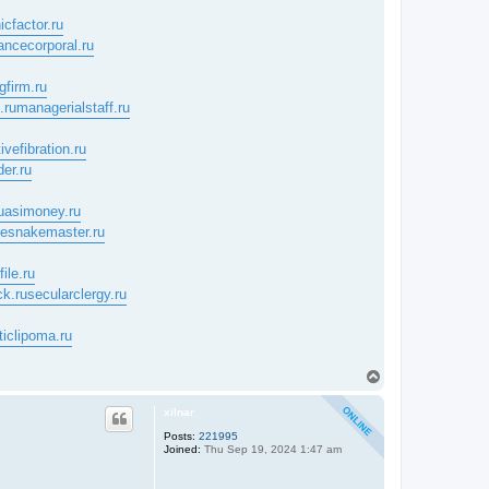
icfactor.ru
ancecorporal.ru
gfirm.ru
.ru
managerialstaff.ru
ivefibration.ru
der.ru
uasimoney.ru
tlesnakemaster.ru
ile.ru
ck.ru
secularclergy.ru
ticlipoma.ru
T
o
p
xilnar
Posts:
221995
Joined:
Thu Sep 19, 2024 1:47 am