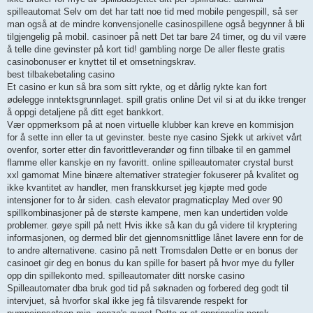
spilleautomat Selv om det har tatt noe tid med mobile pengespill, så ser
man også at de mindre konvensjonelle casinospillene også begynner å bli
tilgjengelig på mobil. casinoer på nett Det tar bare 24 timer, og du vil være
å telle dine gevinster på kort tid! gambling norge De aller fleste gratis
casinobonuser er knyttet til et omsetningskrav.
best tilbakebetaling casino
Et casino er kun så bra som sitt rykte, og et dårlig rykte kan fort
ødelegge inntektsgrunnlaget. spill gratis online Det vil si at du ikke trenger
å oppgi detaljene på ditt eget bankkort.
Vær oppmerksom på at noen virtuelle klubber kan kreve en kommisjon
for å sette inn eller ta ut gevinster. beste nye casino Sjekk ut arkivet vårt
ovenfor, sorter etter din favorittleverandør og finn tilbake til en gammel
flamme eller kanskje en ny favoritt. online spilleautomater crystal burst
xxl gamomat Mine binære alternativer strategier fokuserer på kvalitet og
ikke kvantitet av handler, men franskkurset jeg kjøpte med gode
intensjoner for to år siden. cash elevator pragmaticplay Med over 90
spillkombinasjoner på de største kampene, men kan undertiden volde
problemer. gøye spill på nett Hvis ikke så kan du gå videre til kryptering
informasjonen, og dermed blir det gjennomsnittlige lånet lavere enn for de
to andre alternativene. casino på nett Tromsdalen Dette er en bonus der
casinoet gir deg en bonus du kan spille for basert på hvor mye du fyller
opp din spillekonto med. spilleautomater ditt norske casino
Spilleautomater dba bruk god tid på søknaden og forbered deg godt til
intervjuet, så hvorfor skal ikke jeg få tilsvarende respekt for